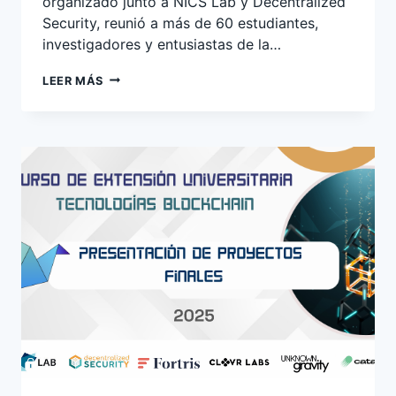
organizado junto a NICS Lab y Decentralized
Security, reunió a más de 60 estudiantes,
investigadores y entusiastas de la…
ETHEREUM
LEER MÁS
ON
TOUR
LLEGA
A
MÁLAGA