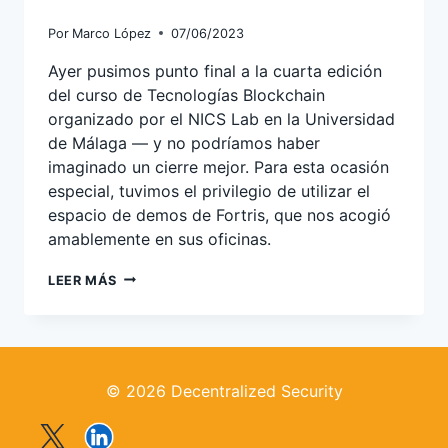
Por
Marco López
07/06/2023
Ayer pusimos punto final a la cuarta edición
del curso de Tecnologías Blockchain
organizado por el NICS Lab en la Universidad
de Málaga — y no podríamos haber
imaginado un cierre mejor. Para esta ocasión
especial, tuvimos el privilegio de utilizar el
espacio de demos de Fortris, que nos acogió
amablemente en sus oficinas.
CLAUSURA
LEER MÁS
CURSO
TECNOLOGÍAS
BLOCKCHAIN
UNIVERSIDAD
DE
© 2026 Decentralized Security
MÁLAGA
2023